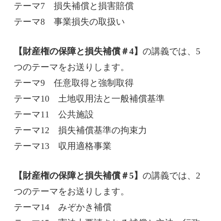
テーマ
7
損失補償と損害賠償
テーマ
8
事業損失の取扱い
【財産権の保障と損失補償＃4】
の講義では、5
つのテーマをお送りします。
テーマ
9
任意取得と強制取得
テーマ
10
土地収用法と一般補償基準
テーマ
11
公共施設
テーマ
12
損失補償基準の拘束力
テーマ
13
収用適格事業
【財産権の保障と損失補償＃5】
の講義では、2
つのテーマをお送りします。
テーマ
14
みぞかき補償